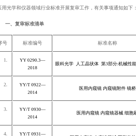
医用光学和仪器领域行业标准开展复审工作，有关事项通知如下
一、复审标准清单
序号
标准编号
标准名称
1.
YY 0290.3—
眼科光学 人工晶状体 第3部分:机械性
2018
2.
YY/T 0922—
医用内窥镜 内窥镜附件 镜桥
2014
3.
YY/T 0930—
医用内窥镜 内窥镜器械 细胞
2014
4.
YY/T 0931—