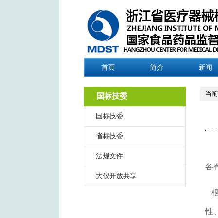
首页
简介
新闻
当前
国标技委
国标技委
省标技委
法规文件
各
大仪开放共享
根
性