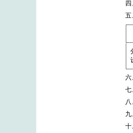
四
五
六
七
八
九
十