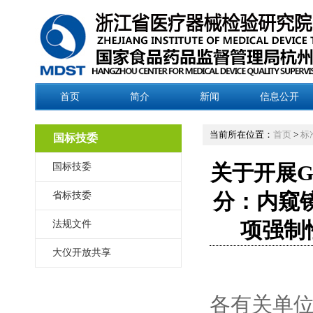
首页
简介
新闻
信息公开
当前所在位置：
首页
>
标
国标技委
国标技委
关于开展GB
省标技委
分：内窥
法规文件
项强制
大仪开放共享
各有关单