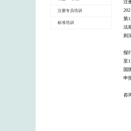
注
2
注册专员培训
第
标准培训
法
则
报
至
国
申
咨