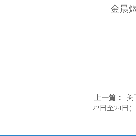
金晨煜 057
浙江
20
上一篇：
关
22日至24日）